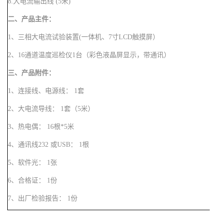
8.
大电流输出线 (5
米
)
二、
产品主件：
1、
三相大电流
试验装置
(
一体机、
7寸LCD触摸屏）
2
、16通道温度巡检仪1台（
彩色
液晶屏显示，带通讯）
三、
产品附件：
1、连接线、电源线
：
1套
2、大电流导线
：
1套（5米）
3、热电偶
：
16根*5米
4、通讯线232
或
USB：
1根
5、软件光
：
1张
6、合格证
：
1份
7、出厂检验报告
：
1份