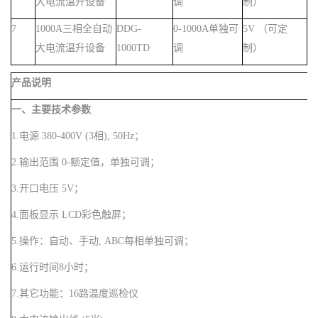
大电流温升设备
调
制）
7
10
00A三相全自动
DDG-
0-1000A单独可
5V （可定
大电流温升设备
10
00TD
调
制）
产品说明
一、主要技术参数
1.
电源
380-400V (3相), 50Hz
；
2
.
输出范围
0-
额定值，单独
可调
；
3
.
开口电压
5V
；
4.
面板显示
LCD彩色触屏
；
5.
操作
：
自动、手动, ABC每相单独可调
；
6
.
运行时间8小时
；
7
.
其它功能
：
16路温度巡检仪