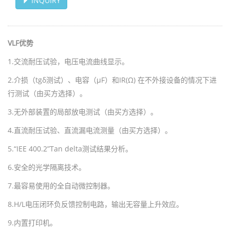
INQUIRY
VLF
优势
1.
交流耐压试验，电压电流曲线显示。
2.介损
（
tg
δ测试）、电容（μ
F
）和
IR(
Ω
)
在
不外接设备的情况下进
行测试（由买方选择）。
3.
无外部装置的局部放电测试（由买方选择）。
4.
直流耐压试验、直流漏电流测量（由买方选择）。
5.
“
IEE 400.2
”
Tan delta
测试结果分析。
6.
安全的光学隔离技术。
7.
最容易使用的全自动微控制器。
8.H/L
电压闭环负反馈控制电路，输出无容量上升效应。
9.
内置打印机。