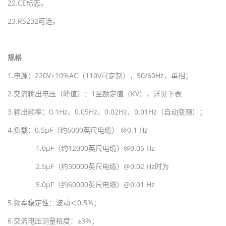
22.CE
标志。
23.RS232
可选。
规格
1.
电源：
220V
±
10%AC
（
110V
可定制），
50/60Hz
，单相；
2.
交流输出电压（峰值）：
1
至额定值（
KV
），详见下表
3.
输出频率：
0.1Hz
、
0.05Hz
、
0.02Hz
、
0.01Hz
（自动变频）；
4.
负载：
0.5
μ
F
（约
6000
英尺电缆）
@0.1 Hz
1.0
μ
F
（约
12000
英尺电缆）
@0.05 Hz
2.5
μ
F
（约
30000
英尺电缆）
@0.02 Hz
时为
5.0
μ
F
（约
60000
英尺电缆）
@0.01 Hz
5.
频率稳定性：波动＜
0.5%
；
6.
交流电压测量精度：±
3%
；