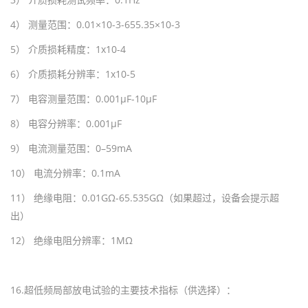
4
） 测量范围：
0.01
×
10-3-655.35
×
10-3
5
） 介质损耗精度：
1x10-4
6
） 介质损耗分辨率：
1x10-5
7
） 电容测量范围：
0.001
μ
F-10
μ
F
8
） 电容分辨率：
0.001
μ
F
9
） 电流测量范围：
0
–
59mA
10
） 电流分辨率：
0.1mA
11
） 绝缘电阻：
0.01G
Ω
-65.535G
Ω（如果超过，设备会提示超
出）
12
） 绝缘电阻分辨率：
1M
Ω
16.超低频局部放电试验的主要技术指标（供选择）：