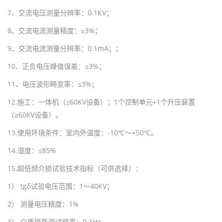
7
、交流电压测量分辨率：
0.1KV
；
8
、交流电流测量精度：±
3%
；
9
、交流电流测量分辨率：
0.1mA
；；
10
、正负电压峰值误差：≤
3%
；
11
、电压波形畸变率：≤
3%
；
12.
施工：
一体机
（
≤
60KV
设备
）；
1
个控制单元
+
1
个升压装置
（
≥
60KV
设备）。
13.
使用环境条件：室内外温度：
-10
º
C
～
+50
º
C
。
14.
湿度：≤
85%
15.超低频介损试验技术指标（可供选择）：
1
）
tg
δ试验电压范围：
1
～
40KV
；
2
） 测量电压精度：
1%
3
） 介质损耗测试频率：
0.1Hz