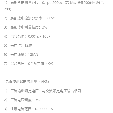
1
） 局部放电测量范围：
0.1pc-200pc
（超过极限值
200
时也显示
200
）
2
） 局部放电检测分辨率：
0.1pc
3
） 局部放电测量精度：
3%
4
） 电容范围：
0.001
μ
F-10
μ
F
5
） 采样位：
12
位
6
） 采样速度：
12M/S
7
） 试验电压：
0
至额定值（
KV
）
17.
直流泄漏电流测量（可选）：
1
） 直流输出额定电压：与交流额定电压输出相同
2
） 直流电压精度：
3%
3
） 泄漏电流范围：
0-2000
0μ
A