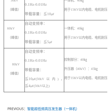
5
0kV
一体机
：
40
㎏
0.1Hz-0.01Hz
（峰值
）
用于
15KV
以内电缆、电机耐压试
带载容量：
≦
10
µF
自动变频率：
6
0kV
一体机
：
40
㎏
0.1Hz-0.01Hz
（峰值
）
用于
25KV
以内电缆、电机耐压试
带载容量：
≦
5
µF
自动变频率：
控制
部分
：
40
㎏
0.1Hz-0.01Hz
80kV
升压器（
4
0kV
）：
4
5
㎏
带载容量：
（峰值）
用于
35KV
以内电缆、电机耐压试
≦
10
(50kV
以内
)
，
µF
≦
4
(50kV
以上
)
µF
PREVIOUS：
智能超低频高压发生器（一体机）